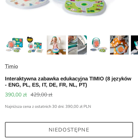
Kurtki i kombinezony
Akcesoria kreatywne i plastyczne
Timio
Prezent dla 8 latka
Piżamy, szlafroki i kapcie
Gry i układanki
B.Toys
Prezent dla 10 latka +
Ubranka do chrztu i komunii
Eksperymenty dla dzieci
Tender Leaf Toys
Skarpetki i rajstopy
Aparaty i karaoke
Timio
Akcesoria do włosów
Figurki zwierząt
Interaktywna zabawka edukacyjna TIMIO (8 języków
Bidony i lunchboxy
Zabawki muzyczne
- ENG, PL, ES, IT, DE, FR, NL, PT)
390,00 zł
429,00 zł
Plecaki i torebki
Zabawki do piasku
Najniższa cena z ostatnich 30 dni:
390,00 zł PLN
Zegarki
Kosmetyki i akcesoria dla dzieci
Karmienie i rozszerzanie diety
NIEDOSTĘPNE