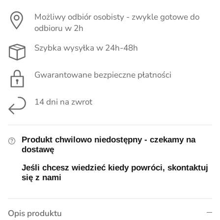
Pieluszki, kocyki
Możliwy odbiór osobisty - zwykle gotowe do
odbioru w 2h
Smoczki, zawieszki, gryzaki
Szybka wysyłka w 24h-48h
Pielęgnacja
Gwarantowane bezpieczne płatności
Lampki i akcesoria do pokoju
Myszki i Akcesoria Maileg
14 dni na zwrot
Ubrania dla chłopców
Produkt chwilowo niedostępny - czekamy na
Wózki dla lalek
dostawę
Jeśli chcesz wiedzieć kiedy powróci, skontaktuj
się z nami
Opis produktu