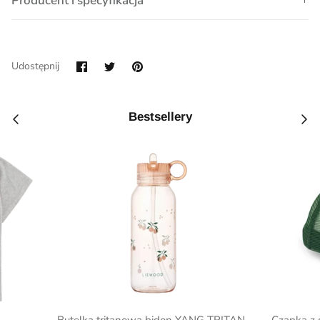
Producent i specyfikacja
Udostępnij
Przypnij
Udostępnij
na
Facebook
Bestsellery