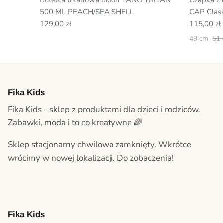
Butelka tritanowa bidon YANG TRITAN
Czapka z
500 ML PEACH/SEA SHELL
CAP Class
129,00 zł
115,00 zł
49 cm
51
Fika Kids
Fika Kids - sklep z produktami dla dzieci i rodziców.
Zabawki, moda i to co kreatywne 🌈
Sklep stacjonarny chwilowo zamknięty. Wkrótce
wrócimy w nowej lokalizacji. Do zobaczenia!
Fika Kids