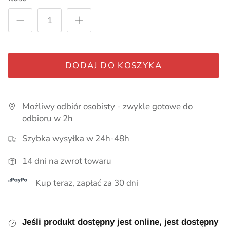
Pieluszki, kocyki
Smoczki, zawieszki, gryzaki
Pielęgnacja
DODAJ DO KOSZYKA
Lampki i akcesoria do pokoju
Myszki i Akcesoria Maileg
Możliwy odbiór osobisty - zwykle gotowe do
Ubrania dla chłopców
odbioru w 2h
Szybka wysyłka w 24h-48h
Wózki dla lalek
14 dni na zwrot towaru
Kup teraz, zapłać za 30 dni
Jeśli produkt dostępny jest online, jest dostępny