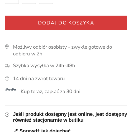
Pieluszki, kocyki
Smoczki, zawieszki, gryzaki
DODAJ DO KOSZYKA
Pielęgnacja
Możliwy odbiór osobisty - zwykle gotowe do
Lampki i akcesoria do pokoju
Myszki i Akcesoria Maileg
odbioru w 2h
Ubrania dla chłopców
Szybka wysyłka w 24h-48h
14 dni na zwrot towaru
Wózki dla lalek
Kup teraz, zapłać za 30 dni
Jeśli produkt dostępny jest online, jest dostępny
również stacjonarnie w butiku
📍
Sprawdź jak dojechać