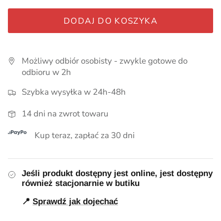
Pieluszki, kocyki
DODAJ DO KOSZYKA
Smoczki, zawieszki, gryzaki
Pielęgnacja
Możliwy odbiór osobisty - zwykle gotowe do
odbioru w 2h
Lampki i akcesoria do pokoju
Myszki i Akcesoria Maileg
Szybka wysyłka w 24h-48h
Ubrania dla chłopców
14 dni na zwrot towaru
Kup teraz, zapłać za 30 dni
Wózki dla lalek
Jeśli produkt dostępny jest online, jest dostępny
również stacjonarnie w butiku
📍
Sprawdź jak dojechać