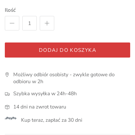
Pieluszki, kocyki
Ilość
Smoczki, zawieszki, gryzaki
Pielęgnacja
DODAJ DO KOSZYKA
Lampki i akcesoria do pokoju
Myszki i Akcesoria Maileg
Ubrania dla chłopców
Możliwy odbiór osobisty - zwykle gotowe do
odbioru w 2h
Wózki dla lalek
Szybka wysyłka w 24h-48h
14 dni na zwrot towaru
Kup teraz, zapłać za 30 dni