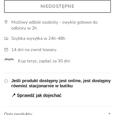
Pieluszki, kocyki
NIEDOSTĘPNE
Smoczki, zawieszki, gryzaki
Możliwy odbiór osobisty - zwykle gotowe do
odbioru w 2h
Pielęgnacja
Szybka wysyłka w 24h-48h
Lampki i akcesoria do pokoju
Myszki i Akcesoria Maileg
14 dni na zwrot towaru
Ubrania dla chłopców
Kup teraz, zapłać za 30 dni
Wózki dla lalek
Jeśli produkt dostępny jest online, jest dostępny
również stacjonarnie w butiku
📍
Sprawdź jak dojechać
Opis produktu