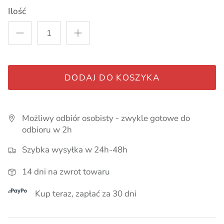
Pieluszki, kocyki
Ilość
Smoczki, zawieszki, gryzaki
Pielęgnacja
DODAJ DO KOSZYKA
Lampki i akcesoria do pokoju
Myszki i Akcesoria Maileg
Ubrania dla chłopców
Możliwy odbiór osobisty - zwykle gotowe do
odbioru w 2h
Szybka wysyłka w 24h-48h
Wózki dla lalek
14 dni na zwrot towaru
Kup teraz, zapłać za 30 dni